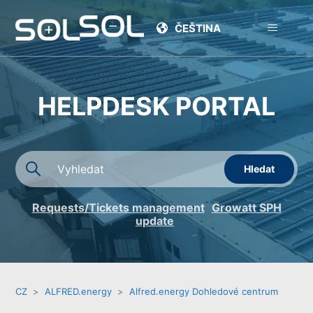
ČEŠTINA
HELPDESK PORTAL
Requests/Tickets management
Growatt SPH
update
CZ
ALFRED.energy
Alfred.energy Dohledové centrum