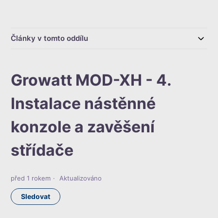
Články v tomto oddílu
Growatt MOD-XH - 4.
Instalace nástěnné
konzole a zavěšení
střídače
před 1 rokem
Aktualizováno
Zatím nikdo nesleduje
Sledovat