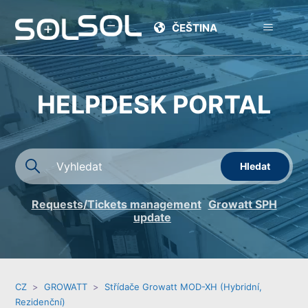
ČEŠTINA
HELPDESK PORTAL
Requests/Tickets management
Growatt SPH
update
CZ
GROWATT
Střídače Growatt MOD-XH (Hybridní,
Rezidenční)