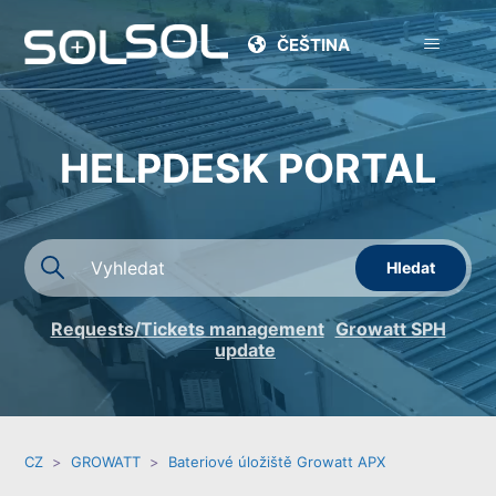
ČEŠTINA
HELPDESK PORTAL
Requests/Tickets management
Growatt SPH
update
CZ
GROWATT
Bateriové úložiště Growatt APX