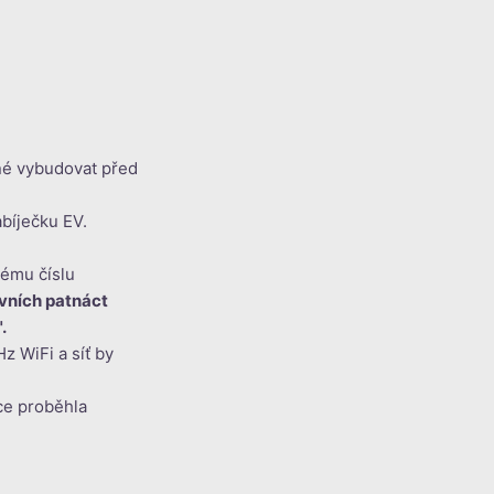
tné vybudovat před
abíječku EV.
vému číslu
rvních patnáct
.
z WiFi a síť by
ace proběhla