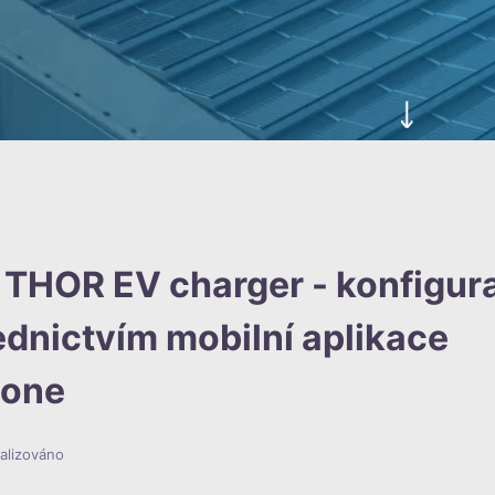
 THOR EV charger - konfigura
ednictvím mobilní aplikace
hone
alizováno