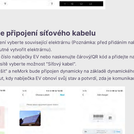
e připojení síťového kabelu
zení vyberte související elektrárnu (Poznámka: před přidáním na
utné vytvořit elektrárnu).
 číslo nabíječky EV nebo naskenujte čárový/QR kód a přidejte n
 sítě vyberte možnost "Síťový kabel".
rušit" a neMork bude připojen dynamicky na základě dynamického
t, kdy nabíječka EV obnoví svůj stav a potvrdí, zda je komunik