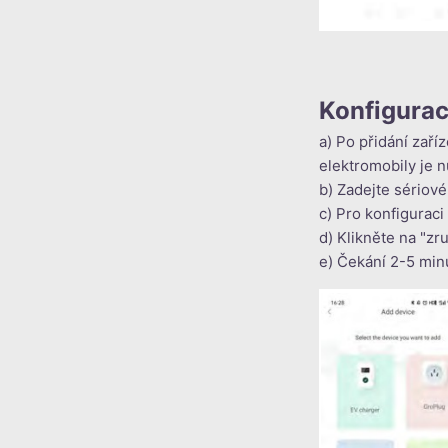
Konfigurac
a) Po přidání zaří
elektromobily je n
b) Zadejte sériové
c) Pro konfiguraci
d) Klikněte na "z
e) Čekání 2-5 minu