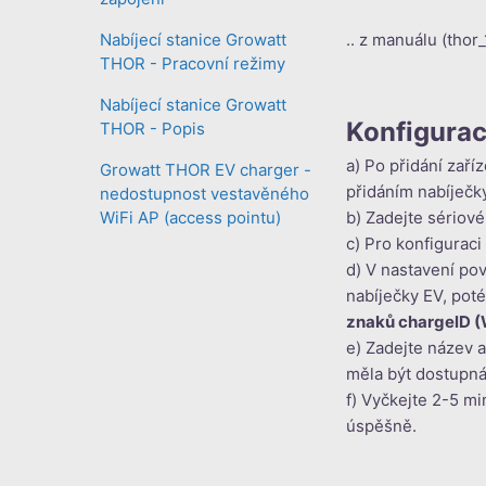
Nabíjecí stanice Growatt
.. z manuálu (thor
THOR - Pracovní režimy
Nabíjecí stanice Growatt
Konfigurac
THOR - Popis
a) Po přidání zaří
Growatt THOR EV charger -
přidáním nabíječk
nedostupnost vestavěného
WiFi AP (access pointu)
b) Zadejte sériové
c) Pro konfiguraci
d) V nastavení po
nabíječky EV, pot
znaků chargelD (W
e) Zadejte název 
měla být dostupná)
f) Vyčkejte 2-5 mi
úspěšně.