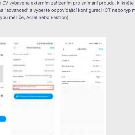
a EV vybavena externím zařízením pro snímání proudu, klikněte
na "advanced" a vyberte odpovídající konfiguraci (CT nebo typ 
ypu měřiče, Acrel nebo Eastron).