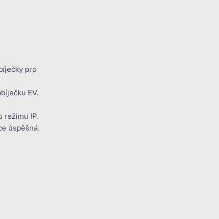
bíječky pro
abíječku EV.
 režimu IP.
ace úspěšná.