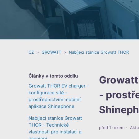
CZ
GROWATT
Nabíjecí stanice Growatt THOR
Články v tomto oddílu
Growatt
Growatt THOR EV charger -
- prostř
konfigurace sítě -
prostřednictvím mobilní
aplikace Shinephone
Shinep
Nabíjecí stanice Growatt
THOR - Technické
před 1 rokem
Aktu
vlastnosti pro instalaci a
zapojení