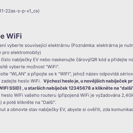
_11-22as-s-p-v1_cs)
e WiFi
zení vyberte související elektrárnu (Poznámka: elektrárna je nu
y pro elektromobily)
 číslo nabíječky EV nebo naskenujte čárový/QR kód a přidejte n
 sítě vyberte možnost "WiFi".
volte "WLAN" a připojte se k "WIFI", jehož název odpovídá sério
é zadejte heslo WiFi.
Výchozí heslo je, u novějších nabíječek p
IFI SSID) , u starších nabíječek 12345678 a klikněte na "další"
a heslo WiFi vašeho routeru (připojená WiFi je vyžadována 2,4GH
 a poté klikněte na "Další".
nut a obnovte stav nabíječky EV, abyste si ověřili, zda komunik