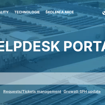
LITY
TECHNOLOGIE
ŠKOLENÍ A AKCE
ELPDESK PORT
Requests/Tickets management
Growatt SPH update