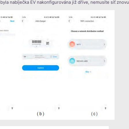
byla nabíječka EV nakonfigurována již dříve, nemusíte síť znovu