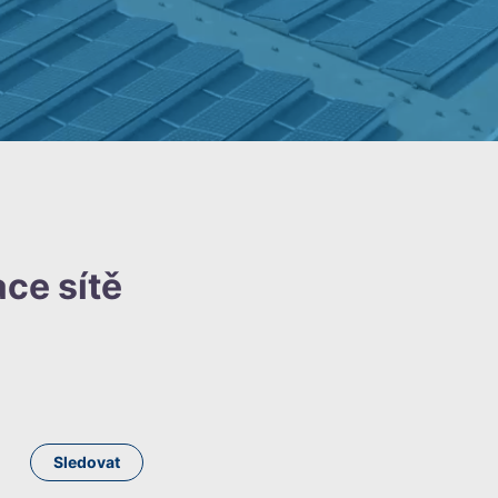
ce sítě
Zatím nikdo nesleduje
Sledovat