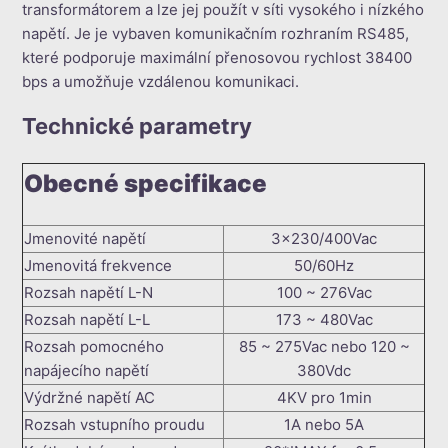
transformátorem a lze jej použít v síti vysokého i nízkého
napětí. Je je vybaven komunikačním rozhraním RS485,
které podporuje maximální přenosovou rychlost 38400
bps a umožňuje vzdálenou komunikaci.
Technické parametry
Obecné specifikace
Jmenovité napětí
3×230/400Vac
Jmenovitá frekvence
50/60Hz
Rozsah napětí L-N
100 ~ 276Vac
Rozsah napětí L-L
173 ~ 480Vac
Rozsah pomocného
85 ~ 275Vac nebo 120 ~
napájecího napětí
380Vdc
Výdržné napětí AC
4KV pro 1min
Rozsah vstupního proudu
1A nebo 5A