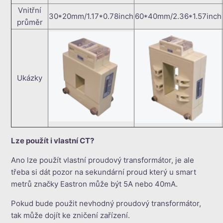
Vnitřní
30*20mm/1.17*0.78inch
60*40mm/2.36*1.57inch
průměr
Ukázky
Lze použít i vlastní CT?
Ano lze použít vlastní proudový transformátor, je ale
třeba si dát pozor na sekundární proud který u smart
metrů značky Eastron může být 5A nebo 40mA.
Pokud bude použit nevhodný proudový transformátor,
tak může dojít ke zničení zařízení.