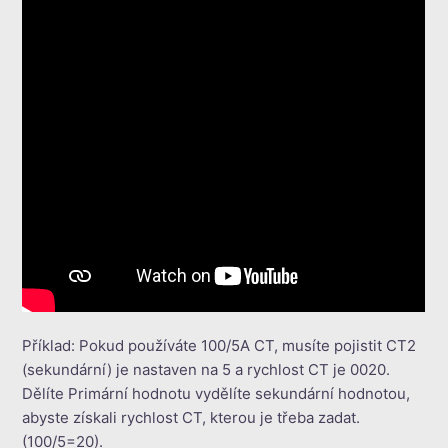
Příklad: Pokud používáte 100/5A CT, musíte pojistit CT2
(sekundární) je nastaven na 5 a rychlost CT je 0020.
Dělíte Primární hodnotu vydělíte sekundární hodnotou,
abyste získali rychlost CT, kterou je třeba zadat.
(100/5=20).