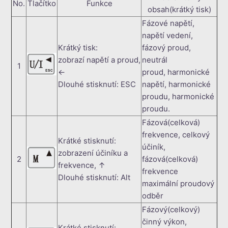
No.
Tlačítko
Funkce
obsah(krátký tisk)
Fázové napětí,
napětí vedení,
Krátký tisk:
fázový proud,
zobrazí napětí a proud,
neutrál
1
←
proud, harmonické
Dlouhé stisknutí: ESC
napětí, harmonické
proudu, harmonické
proudu.
Fázová(celková)
frekvence, celkový
Krátké stisknutí:
účiník,
zobrazení účiníku a
2
fázová(celková)
frekvence, ↑
frekvence
Dlouhé stisknutí: Alt
maximální proudový
odběr
Fázový(celkový)
činný výkon,
Krátké stisknutí: