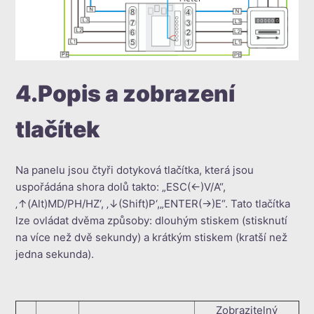
4.Popis a zobrazení
tlačítek
Na panelu jsou čtyři dotyková tlačítka, která jsou
uspořádána shora dolů takto: „ESC(←)V/A“,
‚↑(Alt)MD/PH/HZ‘, ‚↓(Shift)P‘,„ENTER(→)E“. Tato tlačítka
lze ovládat dvěma způsoby: dlouhým stiskem (stisknutí
na více než dvě sekundy) a krátkým stiskem (kratší než
jedna sekunda).
Zobrazitelný