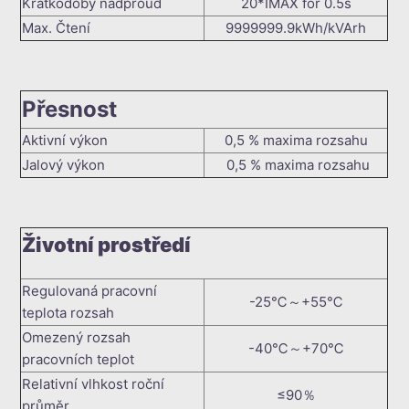
Krátkodobý nadproud
20*IMAX for 0.5s
Max. Čtení
9999999.9kWh/kVArh
Přesnost
Aktivní výkon
0,5 % maxima rozsahu
Jalový výkon
0,5 % maxima rozsahu
Životní prostředí
Regulovaná pracovní
-25℃～+55℃
teplota rozsah
Omezený rozsah
-40℃～+70℃
pracovních teplot
Relativní vlhkost roční
≤90％
průměr