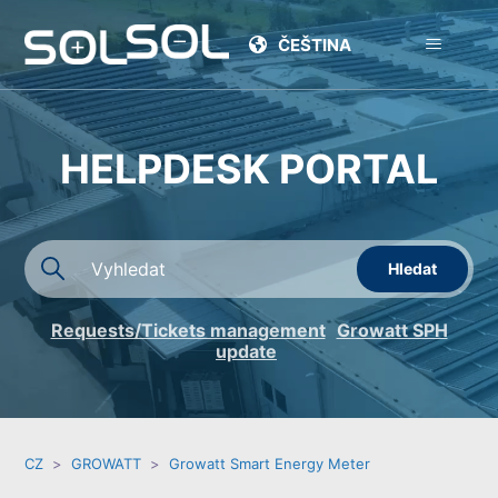
ČEŠTINA
HELPDESK PORTAL
Requests/Tickets management
Growatt SPH
update
CZ
GROWATT
Growatt Smart Energy Meter