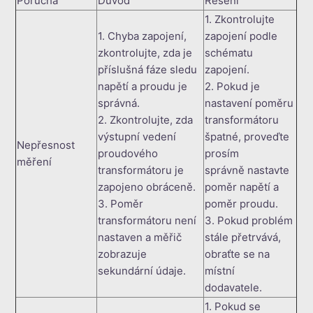
Porucha
Důvod
Řešení
1. Zkontrolujte
1. Chyba zapojení,
zapojení podle
zkontrolujte, zda je
schématu
příslušná fáze sledu
zapojení.
napětí a proudu je
2. Pokud je
správná.
nastavení poměru
2. Zkontrolujte, zda
transformátoru
výstupní vedení
špatné, proveďte
Nepřesnost
proudového
prosím
měření
transformátoru je
správně nastavte
zapojeno obráceně.
poměr napětí a
3. Poměr
poměr proudu.
transformátoru není
3. Pokud problém
nastaven a měřič
stále přetrvává,
zobrazuje
obraťte se na
sekundární údaje.
místní
dodavatele.
1. Pokud se