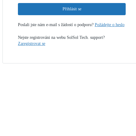
Přihlásit se
Poslali jste nám e-mail s žádostí o podporu?
Požádejte o heslo
Nejste registrováni na webu SolSol Tech. support?
Zaregistrovat se