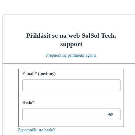
Přihlásit se na web SolSol Tech.
support
Přepnout na přihlášení agenta
Přihlásit se pomocí hesla
E-mail* (povinný)
Password hidden
Heslo*
Zapomněli jste heslo?